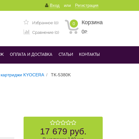
Вход
или
Регистрация
Корзина
Избранное (0)
0
0
Р.
Сравнение (0)
ДЖ
ОПЛАТА И ДОСТАВКА
СТАТЬИ
КОНТАКТЫ
 картриджи KYOCERA
TK-5380K
17 679 руб.