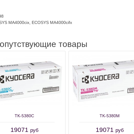
98
SYS MA4000cix, ECOSYS MA4000cifx
сопутствующие товары
TK-5380C
TK-5380M
19071
19071
руб
руб