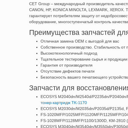
СЕТ Group – международный производитель качест
CANON, HP, KONICA MINOLTA, LEXMARK, XEROX. ТМ 
гарантирует потребителям защиту от недобросовес
оборудование, многоступенчатый контроль качеств
Преимущества запчастей дл
Отличная замена ОЕМ с выгодой для вас
Собственное производство. Стабильность от 
Высокотехнологичный подход
Тщательное тестирование сырья и продукции
Гарантия от производителя
Отсутствие дефектов печати
Безопасность вашего печатающего устройств
Запчасти для восстановлени
ECOSYS M2040dn/M2540d/P2235dn/P2040dn/P23
тонер-картридж TK-1170
ECOSYS M2030dn/M2035dn/P2035d/P2135d, FS
FS-1020MFP/1025MFP/1120MFP/1125MFP/1040 
FS-1028MFP/1128MFP/1100/1300D, KM-2810 (F
ECOSYS M3040dn/M3540dn/M3550idn/P3050dn/