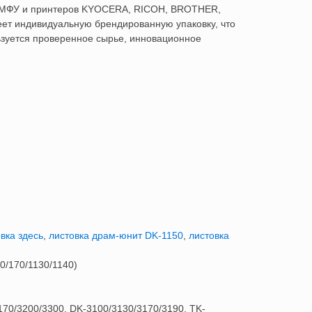
ля МФУ и принтеров KYOCERA, RICOH, BROTHER,
ет индивидуальную брендированную упаковку, что
ьзуется проверенное сырье, инновационное
:
вка здесь
,
листовка драм-юнит DK-1150
,
листовка
0/170/1130/1140)
0/3200/3300, DK-3100/3130/3170/3190, TK-