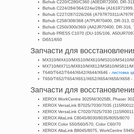
Bizhub C220/C280/C360 (A0EDR72000, DR-311
Bizhub C224/284/364/224e/284e (A161R71999,
Bizhub C227/287/226/266 (A797R70311/A797R
Bizhub C258/308/368 (A7PUR70400, DR-313, D
Bizhub C250i/300i/360i (AA2JR70400, DR-316,
Bizhub PRESS C1070 (DU-105/106, A50UR709
Di551/650
Запчасти для восстановлен
MX310/MX410/MX510/MX610/MS310/MS410/M
MX710/MX711/MX810/MX812/MS810/MS811/M
T640/T642/T644/X642/X644/X646 -
листовка 
T650/T652/T654/X651/X652/X654/X656/X658 -
Запчасти для восстановлен
XEROX WorkCentre 3025NI/3025BI, Phaser 30
XEROX VersaLink B7025/7030/7035 (115R001
XEROX VersaLink C7020/7025/7030 (115R001
XEROX AltaLink C8045/8030/8035/8055/8070
XEROX Color 550/560/570, Color C60/70
XEROX AltaLink B8045/8075, WorkCentre 5945i