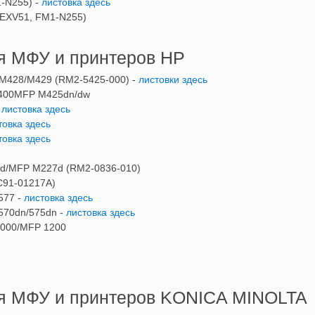
1-N255) -
листовка здесь
-EXV51, FM1-N255)
я МФУ и принтеров HP
M428/M429 (RM2-5425-000) -
листовки здесь
ro400MFP M425dn/dw
-
листовка здесь
товка здесь
товка здесь
3d/MFP M227d (RM2-0836-010)
JC91-01217A)
577 -
листовка здесь
M570dn/575dn -
листовка здесь
 1000/MFP 1200
ия МФУ и принтеров KONICA MINOLTA