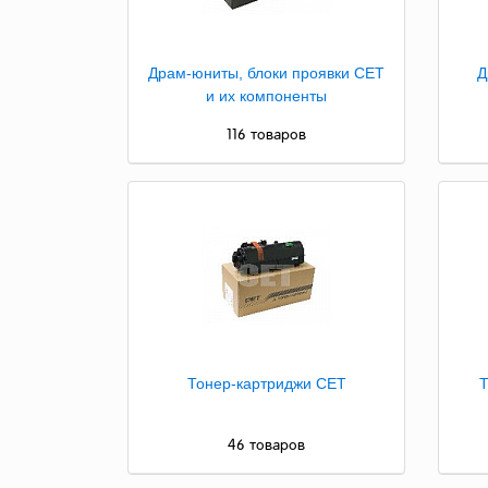
Драм-юниты, блоки проявки CET
Д
и их компоненты
116 товаров
Тонер-картриджи CET
Т
46 товаров