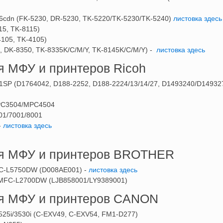
dn (FK-5230, DR-5230, TK-5220/TK-5230/TK-5240)
листовка здесь
15, TK-8115)
4105, TK-4105)
50, DK-8350, TK-8335K/C/M/Y, TK-8145K/C/M/Y) -
листовка здесь
я МФУ и принтеров Ricoh
 (D1764042, D188-2252, D188-2224/13/14/27, D1493240/D14932
PC3504/MPC4504
001/7001/8001
-
листовка здесь
ия МФУ и принтеров BROTHER
FC-L5750DW (D008AE001) -
листовка здесь
MFC-L2700DW (LJB858001/LY9389001)
ия МФУ и принтеров CANON
525i/3530i (C-EXV49, C-EXV54, FM1-D277)