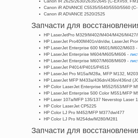
Canon IR 2625/2630/2635/2645 (C-EXV59, FM
Canon iR ADVANCE C5535/5540/5550/5560 (C
Canon iR ADVANCE 2520/2525
Запчасти для восстановлени
HP LaserJetPro M329/M402/M404/M426/M427/
HP LaserJet Pro400M401n/dn/dw, LaserJet P
HP LaserJet Enterprise 600 M601/M602/M603 
HP LaserJet Enterprise M604/M605/M606 -
лис
HP LaserJet Enterprise M607/M608/M609 -
лис
HP LaserJet P4014/P4015/P4515
HP LaserJet Pro M15a/M28a, MFP M132, M20
HP LaserJet MFP M433a/436dn/436n/436nd (
HP Color LaserJet Enterprise M552/553/MFP M
HP LaserJet Enterprise 500 Color M551/MFP 
HP Laser 107a/MFP 135/137 Neverstop Laser
HP Color LaserJet CP5225
HP Color LJ Pro M452/MFP M377dw/477
HP Color LJ Pro M254dw/M280/M281
Запчасти для восстановлен