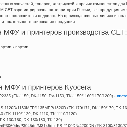
венных запчастей, тонеров, картриджей и прочих компонентов д
СЕТ зарегистрирована на территории России, вся продукция име
тных поставщиков и подделок. На производственных линиях испол
а и тщательное тестирование продукции.
я МФУ и принтеров производства СЕТ
партии к партии
а
я МФУ и принтеров Kyocera
35 (FK-1150, DK-1150, DV-1150, TK-1150/1160/1170/1200) -
листо
-1120D/1130MFP/1135MFP/1320D (FK-170/171, DK-150/170, TK-16
(FK-1110/1120, DK-1110, TK-1110/1120)
K-130/150, DK-130/150, TK-130)
P3060dn/P3045dn/M3145dn, FS-2100DN/4200DN (FK-3100/3130/317