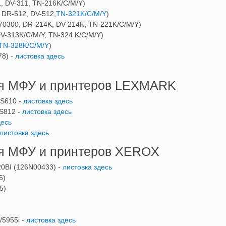
, DV-311, TN-216K/C/M/Y)
 DR-512, DV-512,
TN-321K/C/M/Y
)
70300, DR-214K, DV-214K, TN-221K/C/M/Y)
V-313K/C/M/Y, TN-324 K/C/M/Y)
TN-328K/C/M/Y
)
78) -
листовка здесь
ия МФУ и принтеров LEXMARK
S610 -
листовка здесь
S812 -
листовка здесь
здесь
листовка здесь
ия МФУ и принтеров XEROX
20BI (126N00433) -
листовка здесь
15)
15)
/5955i -
листовка здесь