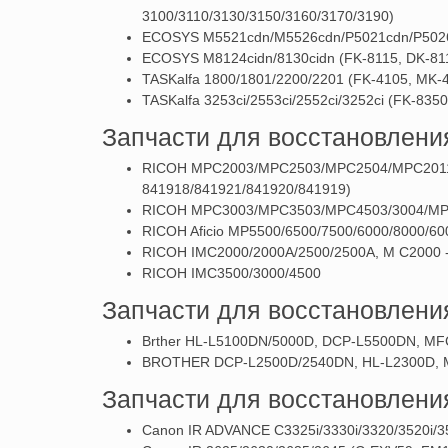
3100/3110/3130/3150/3160/3170/3190)
ECOSYS M5521cdn/M5526cdn/P5021cdn/P5026c
ECOSYS M8124cidn/8130cidn (FK-8115, DK-81
TASKalfa 1800/1801/2200/2201 (FK-4105, MK-
TASKalfa 3253ci/2553ci/2552ci/3252ci (FK-83
Запчасти для восстановлени
RICOH MPC2003/MPC2503/MPC2504/MPC2011SP
841918/841921/841920/841919)
RICOH MPC3003/MPC3503/MPC4503/3004/M
RICOH Aficio MP5500/6500/7500/6000/8000/6
RICOH IMC2000/2000A/2500/2500A, M C2000 
RICOH IMC3500/3000/4500
Запчасти для восстановлен
Brther HL-L5100DN/5000D, DCP-L5500DN, M
BROTHER DCP-L2500D/2540DN, HL-L2300D, 
Запчасти для восстановлен
Canon IR ADVANCE C3325i/3330i/3320/3520i/3