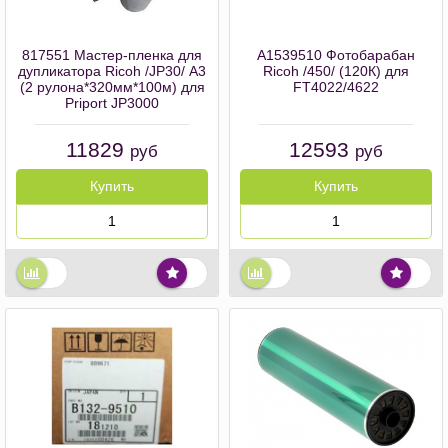
817551 Мастер-пленка для
A1539510 Фотобарабан
дупликатора Ricoh /JP30/ А3
Ricoh /450/ (120К) для
(2 рулона*320мм*100м) для
FT4022/4622
Priport JP3000
11829
12593
руб
руб
Купить
Купить