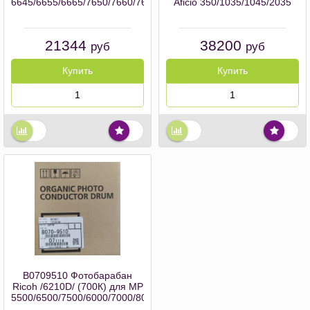
6645/6655/6665/7650/7660/7670/7950/7960/7970
Aficio 350/1035/1045/2035
21344
38200
руб
руб
Купить
Купить
B0709510 Фотобарабан
Ricoh /6210D/ (700К) для MP
5500/6500/7500/6000/7000/8000/6001/7001/8001/9001/6