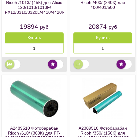
Ricoh /1013/ (45К) для Aficio
Ricoh /400/ (240К) для
120/1013/1013F/
400/401/500
FX12/3310/3320L/4410/4420NF
19894
20874
руб
руб
Купить
Купить
A2489510 Фотобарабан
A2309510 Фотобарабан
Ricoh /610/ (360К) для FT-
Ricoh /350/ (150К) для