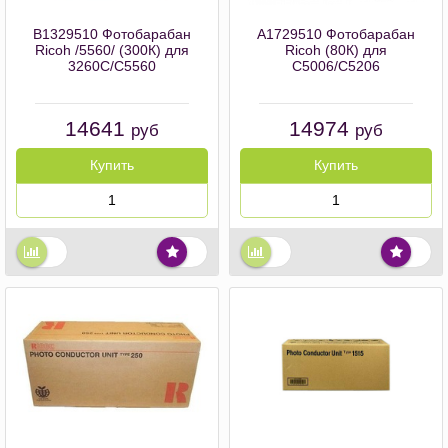
B1329510 Фотобарабан
A1729510 Фотобарабан
Ricoh /5560/ (300К) для
Ricoh (80К) для
3260C/C5560
C5006/C5206
14641
14974
руб
руб
Купить
Купить