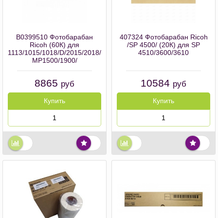
B0399510 Фотобарабан
407324 Фотобарабан Ricoh
Ricoh (60К) для
/SP 4500/ (20К) для SP
1113/1015/1018/D/2015/2018/D/2016/2020/D/3025/3030
4510/3600/3610
MP1500/1900/
8865
10584
руб
руб
Купить
Купить