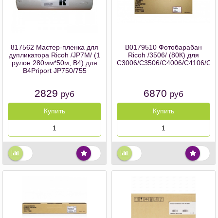
817562 Мастер-пленка для
B0179510 Фотобарабан
дупликатора Ricoh /JP7M/ (1
Ricoh /3506/ (80К) для
рулон 280мм*50м, B4) для
C3006/C3506/C4006/C4106/C4
B4Priport JP750/755
2829
6870
руб
руб
Купить
Купить