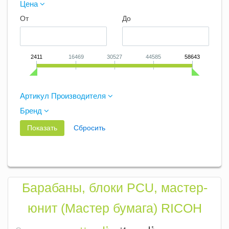
Цена
От
До
2411
16469
30527
44585
58643
Артикул Производителя
Бренд
Барабаны, блоки PCU, мастер-
юнит (Мастер бумага) RICOH