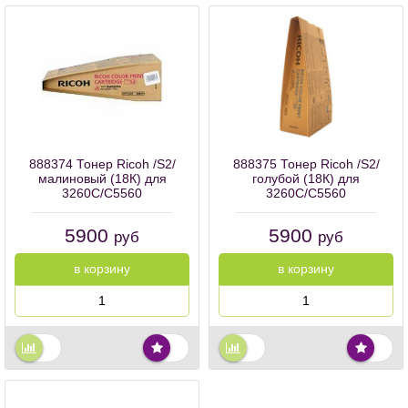
888374 Тонер Ricoh /S2/
888375 Тонер Ricoh /S2/
малиновый (18К) для
голубой (18К) для
3260C/C5560
3260C/C5560
5900
5900
руб
руб
в корзину
в корзину