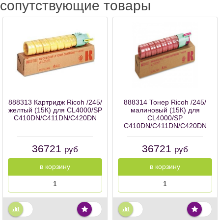
сопутствующие товары
888313 Картридж Ricoh /245/
888314 Тонер Ricoh /245/
желтый (15К) для CL4000/SP
малиновый (15К) для
C410DN/C411DN/C420DN
CL4000/SP
C410DN/C411DN/C420DN
36721
36721
руб
руб
в корзину
в корзину