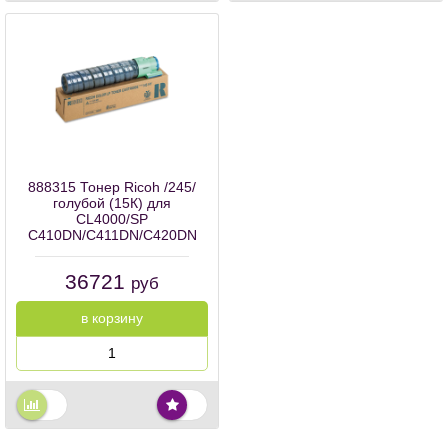
888315 Тонер Ricoh /245/
голубой (15К) для
CL4000/SP
C410DN/C411DN/C420DN
36721
руб
в корзину