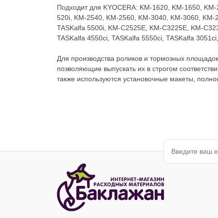
Подходит для KYOCERA: KM-1620, KM-1650, KM-205
520i, KM-2540, KM-2560, KM-3040, KM-3060, KM-2
TASKalfa 5500i, KM-C2525E, KM-C3225E, KM-C3232E,
TASKalfa 4550ci, TASKalfa 5550ci, TASKalfa 3051ci,
Для производства роликов и тормозных площадо
позволяющие выпускать их в строгом соответстви
также используются установочные макеты, полн