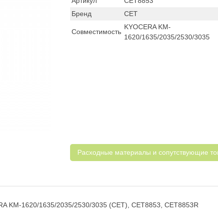
Артикул
CET8853
Бренд
CET
KYOCERA KM-
Совместимость
1620/1635/2035/2530/3035
Расходные материалы и cопутствующие т
RA KM-1620/1635/2035/2530/3035 (CET), CET8853, CET8853R