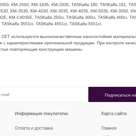
0, KM-2550, KM-1635, KM-2035, TASKalfa 180, TASKalfa 181, TASKal
530, KM-3530, KM-4030, KM-3035, KM-4035, KM-5035, KM-3050, KM-4
 KM-C4035E, TASKalfa 250ci, TASKalfa 300ci, TASKalfa 400ci, TASKa
 TASKalfa 3551ci, TASKalfa 4551ci, TASKalfa 5551ci.
к CET используются высококачественные износостойкие материалы
и с характеристиками оригинальной продукции. При контроле каче
остью повторяющие конструкцию машины.
Информация покупателю
Карта сайта
Оплата и доставка
Главная