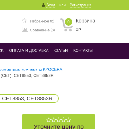
Вход
или
Регистрация
Корзина
Избранное (0)
0
0
Р.
Сравнение (0)
ДЖ
ОПЛАТА И ДОСТАВКА
СТАТЬИ
КОНТАКТЫ
ремонтные комплекты KYOCERA
 (CET), CET8853, CET8853R
, CET8853, CET8853R
Уточните цену по