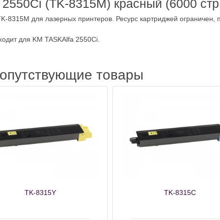
2550Ci (TK-8315M) красный (6000 стр
K-8315M для лазерных принтеров. Ресурс картриджей ограничен, 
одит для KM TASKAlfa 2550Ci.
сопутствующие товары
TK-8315Y
TK-8315C