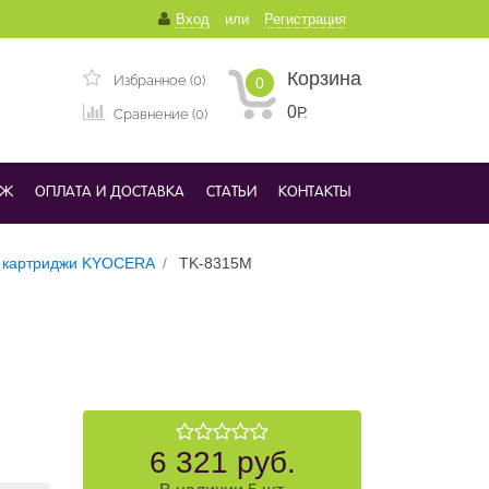
Вход
или
Регистрация
Корзина
Избранное (0)
0
0
Р.
Сравнение (0)
ДЖ
ОПЛАТА И ДОСТАВКА
СТАТЬИ
КОНТАКТЫ
 картриджи KYOCERA
TK-8315M
6 321 руб.