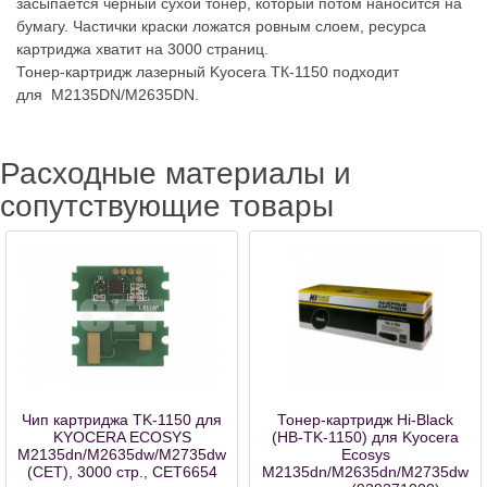
засыпается чёрный сухой тонер, который потом наносится на
бумагу. Частички краски ложатся ровным слоем, ресурса
картриджа хватит на 3000 страниц.
Тонер-картридж лазерный Kyocera ТК-1150 подходит
для М2135DN/M2635DN.
Расходные материалы и
сопутствующие товары
Чип картриджа TK-1150 для
Тонер-картридж Hi-Black
KYOCERA ECOSYS
(HB-TK-1150) для Kyocera
M2135dn/M2635dw/M2735dw/P2235dn
Ecosys
(CET), 3000 стр., CET6654
M2135dn/M2635dn/M2735dw