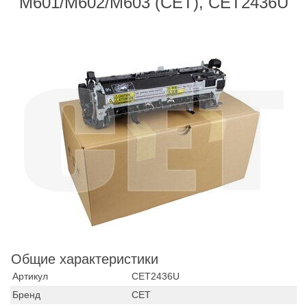
M601/M602/M603 (CET), CET2436U
Общие характеристики
Артикул
CET2436U
Бренд
CET