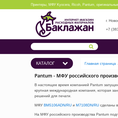
Принтеры, МФУ Kyocera, Ricoh, Pantum, оригинальны
г. Нов
+7 (38
КАТАЛОГ
Главная страница
Pantum - МФУ российского произв
В настоящее время компанией Pantum запущены
крупная международная компания, которая зан
решений для печати.
МФУ
BM5106ADN/RU
и
M7108DN/RU
сделаны в
На МФУ российского производства Pantum подг