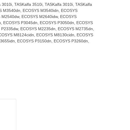
3010i, TASKalfa 3510i, TASKalfa 3010i, TASKalfa
YS M3540dn, ECOSYS M3540idn, ECOSYS
 M2540dw, ECOSYS M2640idw, ECOSYS
n, ECOSYS P3045dn, ECOSYS P3050dn, ECOSYS
YS P2335dw, ECOSYS M2235dn, ECOSYS M2735dn,
COSYS M8124cidn, ECOSYS M8130cidn, ECOSYS
3655idn, ECOSYS P3150dn, ECOSYS P3260dn,