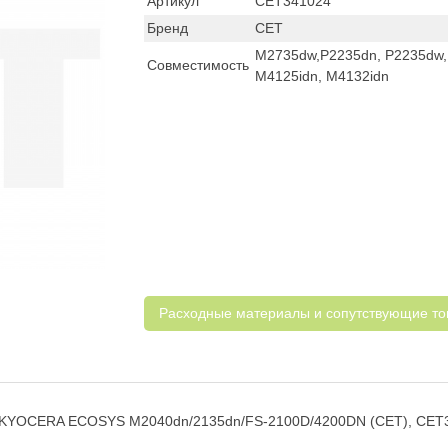
Артикул
CET341024
Бренд
CET
M2735dw,P2235dn, P2235dw,
Совместимость
M4125idn, M4132idn
Расходные материалы и cопутствующие т
для KYOCERA ECOSYS M2040dn/2135dn/FS-2100D/4200DN (CET), CE