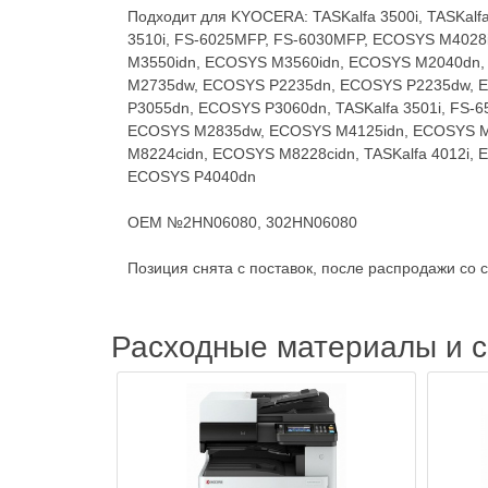
Подходит для KYOCERA: TASKalfa 3500i, TASKalfa 3
3510i, FS-6025MFP, FS-6030MFP, ECOSYS M402
M3550idn, ECOSYS M3560idn, ECOSYS M2040dn
M2735dw, ECOSYS P2235dn, ECOSYS P2235dw, 
P3055dn, ECOSYS P3060dn, TASKalfa 3501i, F
ECOSYS M2835dw, ECOSYS M4125idn, ECOSYS M
M8224cidn, ECOSYS M8228cidn, TASKalfa 4012
ECOSYS P4040dn
OEM №2HN06080, 302HN06080
Позиция снята с поставок, после распродажи со 
Расходные материалы и 