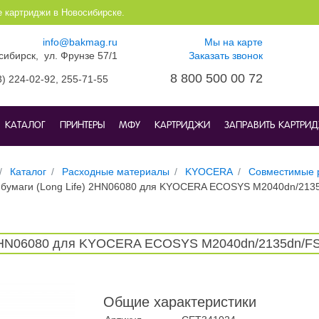
е картриджи в Новосибирске.
info@bakmag.ru
Мы на карте
осибирск, ул. Фрунзе 57/1
Заказать звонок
8 800 500 00 72
3) 224-02-92,
255-71-55
КАТАЛОГ
ПРИНТЕРЫ
МФУ
КАРТРИДЖИ
ЗАПРАВИТЬ КАРТРИ
Каталог
Расходные материалы
KYOCERA
Совместимые 
а бумаги (Long Life) 2HN06080 для KYOCERA ECOSYS M2040dn/213
) 2HN06080 для KYOCERA ECOSYS M2040dn/2135dn/FS
Общие характеристики