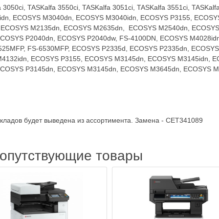
050ci, TASKalfa 3550ci, TASKalfa 3051ci, TASKalfa 3551ci, TASKalfa 
8idn, ECOSYS M3040dn, ECOSYS M3040idn, ECOSYS P3155, ECOS
, ECOSYS M2135dn, ECOSYS M2635dn, ECOSYS M2540dn, ECOSYS
ECOSYS P2040dn, ECOSYS P2040dw, FS-4100DN, ECOSYS M4028id
S-6525MFP, FS-6530MFP, ECOSYS P2335d, ECOSYS P2335dn, ECOS
4132idn, ECOSYS P3155, ECOSYS M3145dn, ECOSYS M3145idn, E
i, ECOSYS P3145dn, ECOSYS M3145dn, ECOSYS M3645dn, ECOSYS M
складов будет выведена из ассортимента. Замена - CET341089
сопутствующие товары