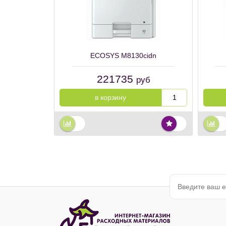
ECOSYS M8130cidn
221735
руб
в корзину