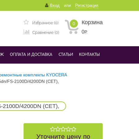
Вход
или
Регистрация
Корзина
Избранное (0)
0
0
Р.
Сравнение (0)
ДЖ
ОПЛАТА И ДОСТАВКА
СТАТЬИ
КОНТАКТЫ
ремонтные комплекты KYOCERA
5dn/FS-2100D/4200DN (CET),
-2100D/4200DN (CET),
Уточните цену по