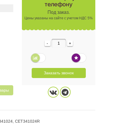
телефону
Под заказ.
Цены указаны на сайте с учетом НДС 5%
-
+
Заказать звонок
овары
T341024, CET341024R