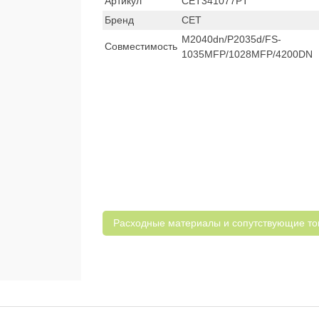
Артикул
CET341077PT
Бренд
CET
M2040dn/P2035d/FS-
Совместимость
1035MFP/1028MFP/4200DN
Расходные материалы и cопутствующие т