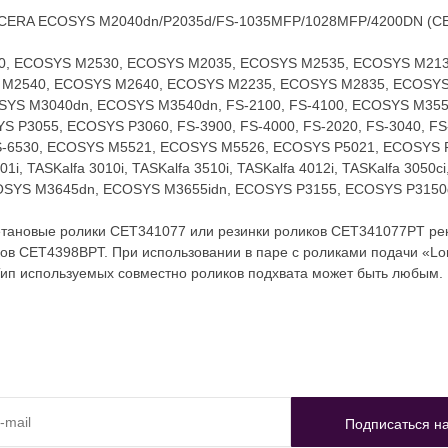
KYOCERA ECOSYS M2040dn/P2035d/FS-1035MFP/1028MFP/4200DN (C
30, ECOSYS M2530, ECOSYS M2035, ECOSYS M2535, ECOSYS M21
M2540, ECOSYS M2640, ECOSYS M2235, ECOSYS M2835, ECOSYS P
OSYS M3040dn, ECOSYS M3540dn, FS-2100, FS-4100, ECOSYS M355
P3055, ECOSYS P3060, FS-3900, FS-4000, FS-2020, FS-3040, FS-3
, FS-6530, ECOSYS M5521, ECOSYS M5526, ECOSYS P5021, ECOSYS
01i, TASKalfa 3010i, TASKalfa 3510i, TASKalfa 4012i, TASKalfa 3050ci
OSYS M3645dn, ECOSYS M3655idn, ECOSYS P3155, ECOSYS P3150
етановые ролики CET341077 или резинки роликов CET341077PT ре
ов CET4398BPT. При использовании в паре с роликами подачи «Lo
ип используемых совместно роликов подхвата может быть любым.