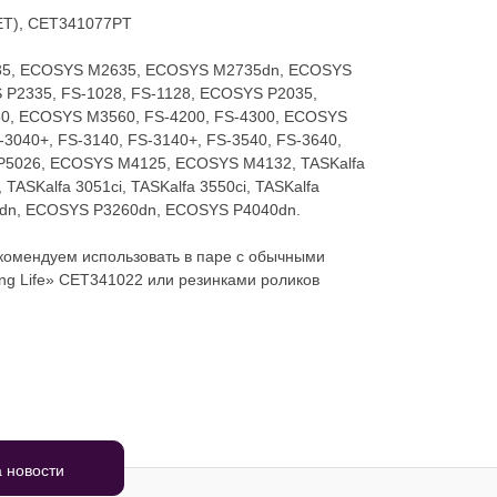
ET), CET341077PT
35, ECOSYS M2635, ECOSYS M2735dn, ECOSYS
2335, FS-1028, FS-1128, ECOSYS P2035,
0, ECOSYS M3560, FS-4200, FS-4300, ECOSYS
040+, FS-3140, FS-3140+, FS-3540, FS-3640,
 P5026, ECOSYS M4125, ECOSYS M4132, TASKalfa
, TASKalfa 3051ci, TASKalfa 3550ci, TASKalfa
dn, ECOSYS P3260dn, ECOSYS P4040dn.
комендуем использовать в паре с обычными
ng Life» CET341022 или резинками роликов