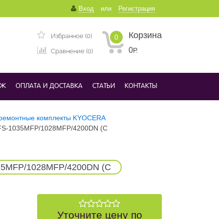
Вход
или
Регистрация
Корзина
Избранное (0)
0
0
Р.
Сравнение (0)
ДЖ
ОПЛАТА И ДОСТАВКА
СТАТЬИ
КОНТАКТЫ
ремонтные комплекты KYOCERA
/FS-1035MFP/1028MFP/4200DN (C
035MFP/1028MFP/4200DN (C
Уточните цену по