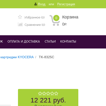
Вход
или
Регистрация
Корзина
Избранное (0)
0
0
Р.
Сравнение (0)
ДЖ
ОПЛАТА И ДОСТАВКА
СТАТЬИ
КОНТАКТЫ
 картриджи KYOCERA
TK-8325C
12 221 руб.