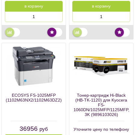
в корзину
в корзину
ECOSYS FS-1025MFP
Тонер-картридж Hi-Black
(1102M63NX2/1102M63DZ2)
(HB-TK-1120) для Kyocera
FS-
1060DN/1025MFP/1125MFP,
3K (9896103026)
36956
руб
Уточните цену по телефону